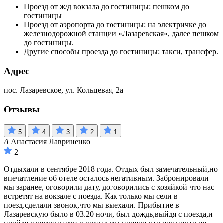
Проезд от ж/д вокзала до гостиницы: пешком до
гостиницы
Проезд от аэропорта до гостиницы: на электричке до
железнодорожной станции «Лазаревская», далее пешком
до гостиницы.
Другие способы проезда до гостиницы: такси, трансфер.
Адрес
пос. Лазаревское, ул. Кольцевая, 2а
Отзывы
5
4
3
2
1
А
Анастасия Лавриненко
2
Отдыхали в сентябре 2018 года. Отдых был замечательный,но
впечатление об отеле осталось негативным. Забронировали
мы заранее, оговорили дату, договорились с хозяйкой что нас
встретят на вокзале с поезда. Как только мы сели в
поезд.сделали звонок,что мы выехали. Прибытие в
Лазаревскую было в 03.20 ночи, был дождь,выйдя с поезда,и
пройдя с чемоданами в вокзал,мы поняли что нас никто не