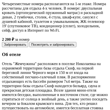
Четырехместные номера располагаются на 1-м этаже. Номера
рассчитаны для отдыха 4-х человек. В номере: двуспальная
кровать (ортопедический пружинный матрас) и раскладной
диван, 2 тумбочки, столик, 4 стула, шкаф-купе, санузел с
душевой кабиной, туалетом и умывальником, ЖК-телевизор
19' (спутниковое ТВ), кондиционер (сплит), холодильник,
сейф, доступ в Интернет по Wi-Fi.
2 200 ₽
за номер
Забронировать
Посмотреть и забронировать
Об отеле
Отель "Жемчужина" расположен в поселке Николаевка на
охраняемой территории базы отдыха Скиф, на первой
береговой линии Черного моря в 150 м от входа на
собственный песчано-галечный пляж. В распоряжении
отдыхающих есть бассейн размером 7х4 метра. Также на
территории базы отдыха Скиф находится бильярд, сауна и
прекрасная детская площадка. Возле здания мини-отеля
имеются беседки, выполненные в восточном стиле, где можно
спрятаться от солнца в знойный день, а также уютно посидеть
вечером за бокалом крымского вина. Для тех, кто решил
путешествовать на автомобиле, имеется бесплатная стоянка