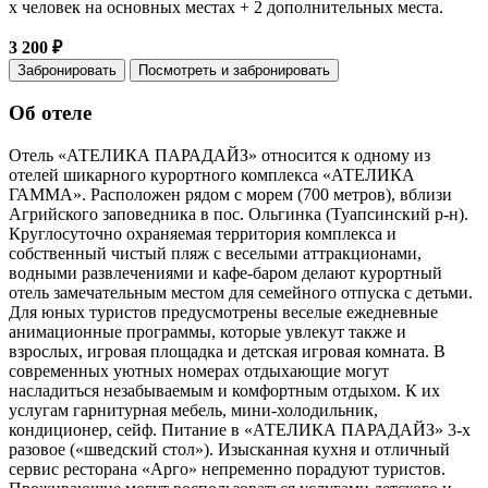
х человек на основных местах + 2 дополнительных места.
3 200 ₽
Забронировать
Посмотреть и забронировать
Об отеле
Отель «АТЕЛИКА ПАРАДАЙЗ» относится к одному из
отелей шикарного курортного комплекса «АТЕЛИКА
ГАММА». Расположен рядом с морем (700 метров), вблизи
Агрийского заповедника в пос. Ольгинка (Туапсинский р-н).
Круглосуточно охраняемая территория комплекса и
собственный чистый пляж с веселыми аттракционами,
водными развлечениями и кафе-баром делают курортный
отель замечательным местом для семейного отпуска с детьми.
Для юных туристов предусмотрены веселые ежедневные
анимационные программы, которые увлекут также и
взрослых, игровая площадка и детская игровая комната. В
современных уютных номерах отдыхающие могут
насладиться незабываемым и комфортным отдыхом. К их
услугам гарнитурная мебель, мини-холодильник,
кондиционер, сейф. Питание в «АТЕЛИКА ПАРАДАЙЗ» 3-х
разовое («шведский стол»). Изысканная кухня и отличный
сервис ресторана «Арго» непременно порадуют туристов.