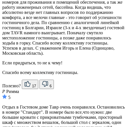
номеров для проживания и помещений обеспечения, а так же
работу инженерных сетей, бассейна. Когда видишь, что
абсолютно везде нет главных вопросов по поддержанию
комфорта, а все мелочи главные - это говорит об успешности
гостиничного дела. По сравнению с аналогичной линейкой
гостиниц в Болгарии, Израиле (3-х и 4-х звездочные) гостевой
дом TAVR намного выигрывает. Поначалу смутило
местоположение гостиницы, а позже даже понравилось
ходьба в горку. Спасибо всему коллективу гостиницы.
Успехов в делах. С уважением Игорь и Елена (Одинцово,
Московская область).
Если придраться, то не к чему!
Спасибо всему коллективу гостиницы.
Полезно?
17
6
Р
Римма
5
Отдых в Гостевом доме Тавр очень понравился. Остановились
в номере "Стандарт". В номере было все,что нужно: две
большие кровати с прикроватными тумбочками, просторный
шкаф с множеством вешалок, большой стол с зеркалом, один