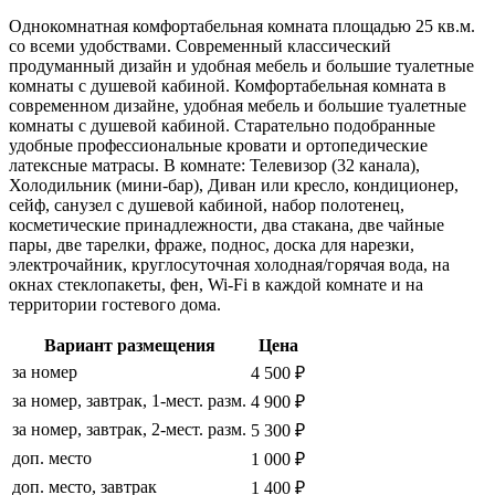
Однокомнатная комфортабельная комната площадью 25 кв.м.
со всеми удобствами. Современный классический
продуманный дизайн и удобная мебель и большие туалетные
комнаты с душевой кабиной. Комфортабельная комната в
современном дизайне, удобная мебель и большие туалетные
комнаты с душевой кабиной. Старательно подобранные
удобные профессиональные кровати и ортопедические
латексные матрасы. В комнате: Телевизор (32 канала),
Холодильник (мини-бар), Диван или кресло, кондиционер,
сейф, санузел с душевой кабиной, набор полотенец,
косметические принадлежности, два стакана, две чайные
пары, две тарелки, фраже, поднос, доска для нарезки,
электрочайник, круглосуточная холодная/горячая вода, на
окнах стеклопакеты, фен, Wi-Fi в каждой комнате и на
территории гостевого дома.
Вариант размещения
Цена
за номер
4 500 ₽
за номер, завтрак, 1-мест. разм.
4 900 ₽
за номер, завтрак, 2-мест. разм.
5 300 ₽
доп. место
1 000 ₽
доп. место, завтрак
1 400 ₽