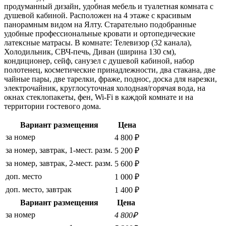
продуманный дизайн, удобная мебель и туалетная комната с
душевой кабиной. Расположен на 4 этаже с красивым
панорамным видом на Ялту. Старательно подобранные
удобные профессиональные кровати и ортопедические
латексные матрасы. В комнате: Телевизор (32 канала),
Холодильник, СВЧ-печь, Диван (ширина 130 см),
кондиционер, сейф, санузел с душевой кабиной, набор
полотенец, косметические принадлежности, два стакана, две
чайные пары, две тарелки, фраже, поднос, доска для нарезки,
электрочайник, круглосуточная холодная/горячая вода, на
окнах стеклопакеты, фен, Wi-Fi в каждой комнате и на
территории гостевого дома.
Вариант размещения
Цена
за номер
4 800 ₽
за номер, завтрак, 1-мест. разм.
5 200 ₽
за номер, завтрак, 2-мест. разм.
5 600 ₽
доп. место
1 000 ₽
доп. место, завтрак
1 400 ₽
Вариант размещения
Цена
за номер
4 800₽