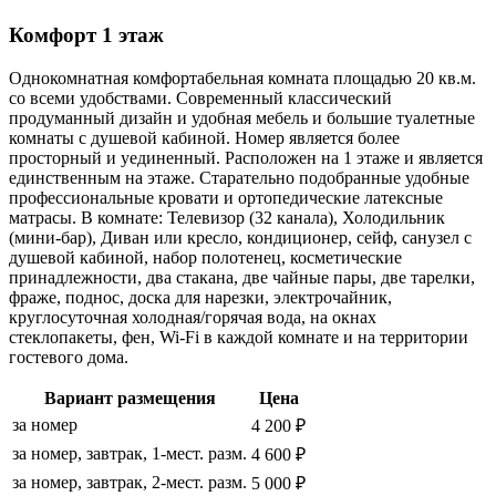
Комфорт 1 этаж
Однокомнатная комфортабельная комната площадью 20 кв.м.
со всеми удобствами. Современный классический
продуманный дизайн и удобная мебель и большие туалетные
комнаты с душевой кабиной. Номер является более
просторный и уединенный. Расположен на 1 этаже и является
единственным на этаже. Старательно подобранные удобные
профессиональные кровати и ортопедические латексные
матрасы. В комнате: Телевизор (32 канала), Холодильник
(мини-бар), Диван или кресло, кондиционер, сейф, санузел с
душевой кабиной, набор полотенец, косметические
принадлежности, два стакана, две чайные пары, две тарелки,
фраже, поднос, доска для нарезки, электрочайник,
круглосуточная холодная/горячая вода, на окнах
стеклопакеты, фен, Wi-Fi в каждой комнате и на территории
гостевого дома.
Вариант размещения
Цена
за номер
4 200 ₽
за номер, завтрак, 1-мест. разм.
4 600 ₽
за номер, завтрак, 2-мест. разм.
5 000 ₽