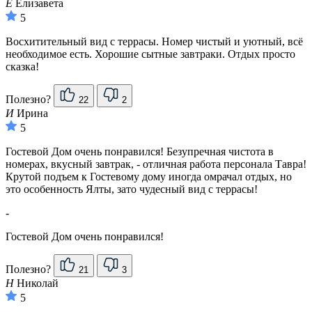
Е
Елизавета
5
Восхитительный вид с террасы. Номер чистый и уютный, всё
необходимое есть. Хорошие сытные завтраки. Отдых просто
сказка!
Полезно?
22
2
И
Ирина
5
Гостевой Дом очень понравился! Безупречная чистота в
номерах, вкусный завтрак, - отличная работа персонала Тавра!
Крутой подъем к Гостевому дому иногда омрачал отдых, но
это особенность Ялты, зато чудесный вид с террасы!
-
Гостевой Дом очень понравился!
Полезно?
21
3
Н
Николай
5