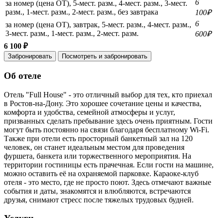
6
за номер (цена ОТ), 5-мест. разм., 4-мест. разм., 3-мест.
разм., 1-мест. разм., 2-мест. разм., без завтрака
100₽
6
за номер (цена ОТ), завтрак, 5-мест. разм., 4-мест. разм.,
3-мест. разм., 1-мест. разм., 2-мест. разм.
600₽
6 100 ₽
Забронировать
Посмотреть и забронировать
Об отеле
Отель "Full House" - это отличный выбор для тех, кто приехал
в Ростов-на-Дону. Это хорошее сочетание цены и качества,
комфорта и удобства, семейной атмосферы и услуг,
призванных сделать пребывание здесь очень приятным. Гости
могут быть постоянно на связи благодаря бесплатному Wi-Fi.
Также при отели есть просторный банкетный зал на 120
человек, он станет идеальным местом для проведения
фуршета, банкета или торжественного мероприятия. На
территории гостиницы есть прачечная. Если гости на машине,
можно оставить её на охраняемой парковке. Караоке-клуб
отеля - это место, где не просто поют. Здесь отмечают важные
события и даты, знакомятся и влюбляются, встречаются
друзья, снимают стресс после тяжелых трудовых будней.