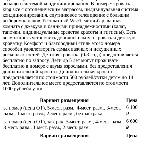
оснащен системой кондиционирования. В номере: кровать
king size с ортопедическим матрасом, индивидуальная система
кондиционирования, спутниковое телевидение с большим
выбором каналов, бесплатный Wi-Fi, мини-бар, ванная
комната с джакузи и банными принадлежностями (халат,
тапочки, индивидуальные средства красоты и гигиены). Есть
возможность установить дополнительную кровать и детскую
кроватку. Комфорт и благородный стиль этого номера
способен удовлетворить самых важных и искушенных
роскошью гостей. Детская кроватка (0-3 года) предоставляется
бесплатно по запросу. Дети до 5 лет могут проживать
бесплатно в номере с двумя взрослыми, без предоставления
дополнительной кровати. Дополнительная кровать
предоставляется по стоимости 500 рублей/сутки детям до 14
лет. Дополнительное место предоставляется по стоимости
1000 рублей/сутки.
Вариант размещения
Цена
6 100
за номер (цена ОТ), 5-мест. разм., 4-мест. разм., 3-мест.
разм., 1-мест. разм., 2-мест. разм., без завтрака
₽
6 600
за номер (цена ОТ), завтрак, 5-мест. разм., 4-мест. разм.,
3-мест. разм., 1-мест. разм., 2-мест. разм.
₽
Вариант размещения
Цена