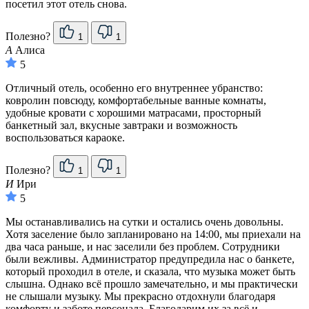
посетил этот отель снова.
Полезно?
1
1
А
Алиса
5
Отличный отель, особенно его внутреннее убранство:
ковролин повсюду, комфортабельные ванные комнаты,
удобные кровати с хорошими матрасами, просторный
банкетный зал, вкусные завтраки и возможность
воспользоваться караоке.
Полезно?
1
1
И
Ири
5
Мы останавливались на сутки и остались очень довольны.
Хотя заселение было запланировано на 14:00, мы приехали на
два часа раньше, и нас заселили без проблем. Сотрудники
были вежливы. Администратор предупредила нас о банкете,
который проходил в отеле, и сказала, что музыка может быть
слышна. Однако всё прошло замечательно, и мы практически
не слышали музыку. Мы прекрасно отдохнули благодаря
комфорту и заботе персонала. Благодарим их за всё и