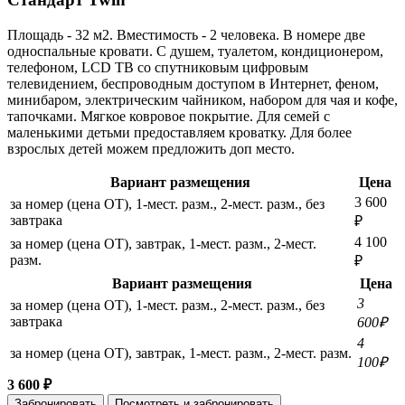
Площадь - 32 м2. Вместимость - 2 человека. В номере две
односпальные кровати. C душем, туалетом, кондиционером,
телефоном, LCD ТВ со спутниковым цифровым
телевидением, беспроводным доступом в Интернет, феном,
минибаром, электрическим чайником, набором для чая и кофе,
тапочками. Мягкое ковровое покрытие. Для семей с
маленькими детьми предоставляем кроватку. Для более
взрослых детей можем предложить доп место.
Вариант размещения
Цена
3 600
за номер (цена ОТ), 1-мест. разм., 2-мест. разм., без
завтрака
₽
4 100
за номер (цена ОТ), завтрак, 1-мест. разм., 2-мест.
разм.
₽
Вариант размещения
Цена
3
за номер (цена ОТ), 1-мест. разм., 2-мест. разм., без
завтрака
600₽
4
за номер (цена ОТ), завтрак, 1-мест. разм., 2-мест. разм.
100₽
3 600 ₽
Забронировать
Посмотреть и забронировать