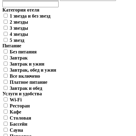
Категория отеля
1 звезда и без звезд
2 звезды
3 звезды
4 звезды
5 звезд
Питание
Без питания
Завтрак
Завтрак и ужин
Завтрак, обед и ужин
Все включено
Платное питание
Завтрак и обед
Услуги и удобства
Wi-Fi
Ресторан
Кафе
Столовая
Бассейн
Сауна