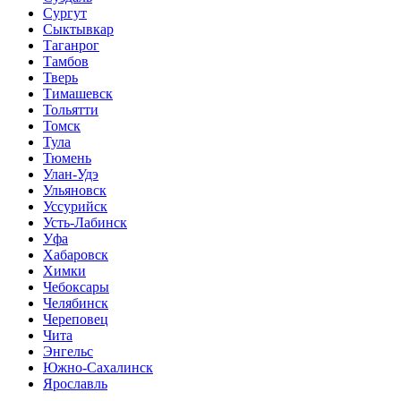
Сургут
Сыктывкар
Таганрог
Тамбов
Тверь
Тимашевск
Тольятти
Томск
Тула
Тюмень
Улан-Удэ
Ульяновск
Уссурийск
Усть-Лабинск
Уфа
Хабаровск
Химки
Чебоксары
Челябинск
Череповец
Чита
Энгельс
Южно-Сахалинск
Ярославль