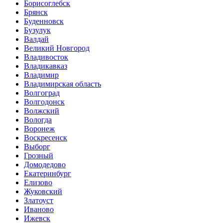
Борисоглебск
Брянск
Буденновск
Бузулук
Валдай
Великий Новгород
Владивосток
Владикавказ
Владимир
Владимирская область
Волгоград
Волгодонск
Волжский
Вологда
Воронеж
Воскресенск
Выборг
Грозный
Домодедово
Екатеринбург
Елизово
Жуковский
Златоуст
Иваново
Ижевск