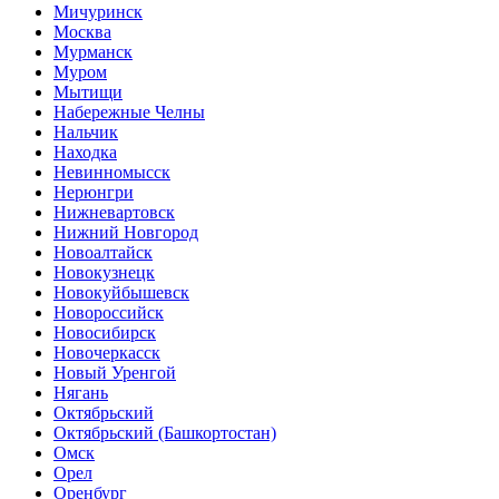
Мичуринск
Москва
Мурманск
Муром
Мытищи
Набережные Челны
Нальчик
Находка
Невинномысск
Нерюнгри
Нижневартовск
Нижний Новгород
Новоалтайск
Новокузнецк
Новокуйбышевск
Новороссийск
Новосибирск
Новочеркасск
Новый Уренгой
Нягань
Октябрьский
Октябрьский (Башкортостан)
Омск
Орел
Оренбург