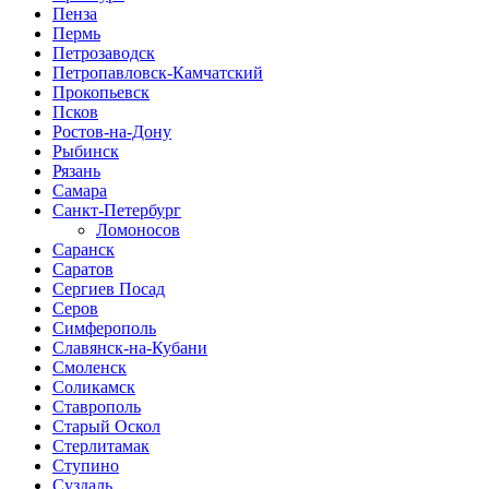
Пенза
Пермь
Петрозаводск
Петропавловск-Камчатский
Прокопьевск
Псков
Ростов-на-Дону
Рыбинск
Рязань
Самара
Санкт-Петербург
Ломоносов
Саранск
Саратов
Сергиев Посад
Серов
Симферополь
Славянск-на-Кубани
Смоленск
Соликамск
Ставрополь
Старый Оскол
Стерлитамак
Ступино
Суздаль