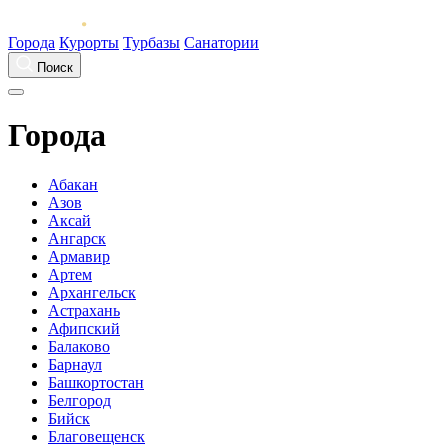
Города
Курорты
Турбазы
Санатории
Поиск
Города
Абакан
Азов
Аксай
Ангарск
Армавир
Артем
Архангельск
Астрахань
Афипский
Балаково
Барнаул
Башкортостан
Белгород
Бийск
Благовещенск