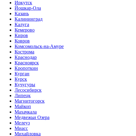
Иркутск
Йошкар-Ола
Казань
Калининград
Калуга
Кемерово
Киров
Ковров
Комсомольск-на-Амуре
Кострома
Краснодар
Красноярск
Кропоткин
Курган
Курск
Кучугуры
Лесосибирск
Липецк
Магнитогорск
Майкоп
Махачкала
Медвежьи Озера
Мелеуз
Миасс
Михайловка