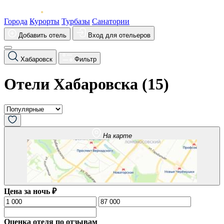
Города
Курорты
Турбазы
Санатории
Добавить отель
Вход для отельеров
Хабаровск
Фильтр
Отели Хабаровска (
15
)
На карте
Цена за ночь ₽
Оценка отеля по отзывам