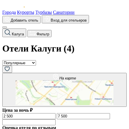
Города
Курорты
Турбазы
Санатории
Добавить отель
Вход для отельеров
Калуга
Фильтр
Отели Калуги (
4
)
На карте
Цена за ночь ₽
Оценка отеля по отзывам