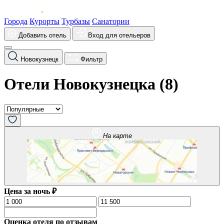
Города
Курорты
Турбазы
Санатории
Добавить отель
Вход для отельеров
Новокузнецк
Фильтр
Отели Новокузнецка (
8
)
На карте
Цена за ночь ₽
Оценка отеля по отзывам