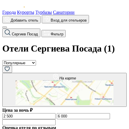
Города
Курорты
Турбазы
Санатории
Добавить отель
Вход для отельеров
Сергиев Посад
Фильтр
Отели Сергиева Посада (
1
)
На карте
Цена за ночь ₽
Оценка отеля по отзывам