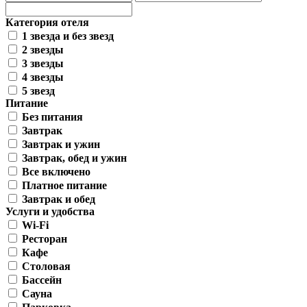
Категория отеля
1 звезда и без звезд
2 звезды
3 звезды
4 звезды
5 звезд
Питание
Без питания
Завтрак
Завтрак и ужин
Завтрак, обед и ужин
Все включено
Платное питание
Завтрак и обед
Услуги и удобства
Wi-Fi
Ресторан
Кафе
Столовая
Бассейн
Сауна