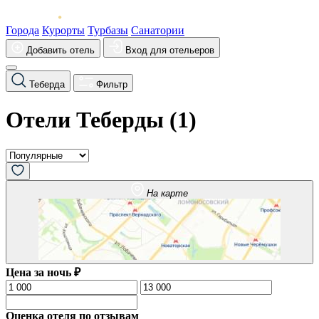
Города
Курорты
Турбазы
Санатории
Добавить отель
Вход для отельеров
Теберда
Фильтр
Отели Теберды (
1
)
На карте
Цена за ночь ₽
Оценка отеля по отзывам