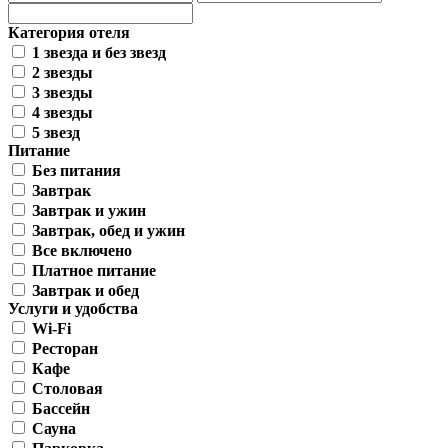
Категория отеля
1 звезда и без звезд
2 звезды
3 звезды
4 звезды
5 звезд
Питание
Без питания
Завтрак
Завтрак и ужин
Завтрак, обед и ужин
Все включено
Платное питание
Завтрак и обед
Услуги и удобства
Wi-Fi
Ресторан
Кафе
Столовая
Бассейн
Сауна