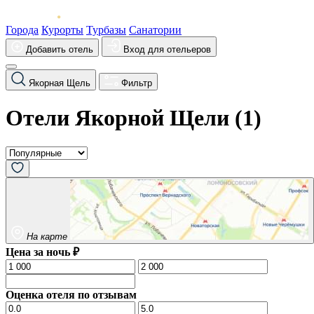
Города
Курорты
Турбазы
Санатории
Добавить отель
Вход для отельеров
Якорная Щель
Фильтр
Отели Якорной Щели (
1
)
На карте
Цена за ночь ₽
Оценка отеля по отзывам