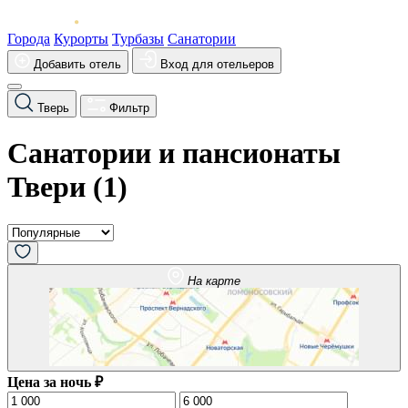
Города
Курорты
Турбазы
Санатории
Добавить отель
Вход для отельеров
Тверь
Фильтр
Санатории и пансионаты
Твери (
1
)
На карте
Цена за ночь ₽