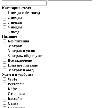
Категория отеля
1 звезда и без звезд
2 звезды
3 звезды
4 звезды
5 звезд
Питание
Без питания
Завтрак
Завтрак и ужин
Завтрак, обед и ужин
Все включено
Платное питание
Завтрак и обед
Услуги и удобства
Wi-Fi
Ресторан
Кафе
Столовая
Бассейн
Сауна