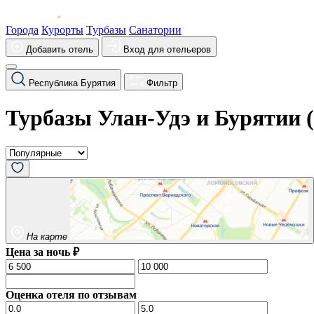
Города
Курорты
Турбазы
Санатории
Добавить отель
Вход для отельеров
Республика Бурятия
Фильтр
Турбазы Улан-Удэ и Бурятии (
На карте
Цена за ночь ₽
Оценка отеля по отзывам