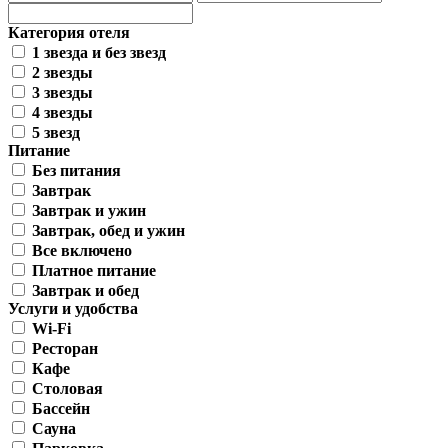
Категория отеля
1 звезда и без звезд
2 звезды
3 звезды
4 звезды
5 звезд
Питание
Без питания
Завтрак
Завтрак и ужин
Завтрак, обед и ужин
Все включено
Платное питание
Завтрак и обед
Услуги и удобства
Wi-Fi
Ресторан
Кафе
Столовая
Бассейн
Сауна