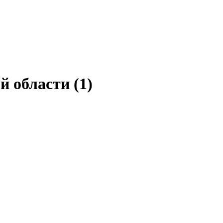
й области (
1
)