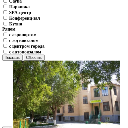
Сауна
Парковка
SPA-центр
Конференц-зал
Кухня
Рядом
с аэропортом
с жд вокзалом
с центром города
с автовокзалом
Показать
Сбросить