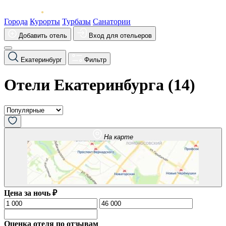
Города
Курорты
Турбазы
Санатории
Добавить отель
Вход для отельеров
Екатеринбург
Фильтр
Отели Екатеринбурга (
14
)
На карте
Цена за ночь ₽
Оценка отеля по отзывам