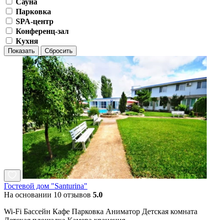
Сауна
Парковка
SPA-центр
Конференц-зал
Кухня
Показать
Сбросить
Гостевой дом "Santurina"
На основании 10 отзывов
5.0
Wi-Fi Бассейн Кафе Парковка Аниматор Детская комната