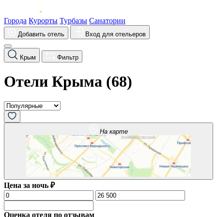
Города
Курорты
Турбазы
Санатории
Добавить отель
Вход для отельеров
Крым
Фильтр
Отели Крыма (
68
)
На карте
Цена за ночь ₽
Оценка отеля по отзывам