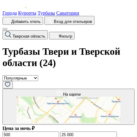
Города
Курорты
Турбазы
Санатории
Добавить отель
Вход для отельеров
Тверская область
Фильтр
Турбазы Твери и Тверской
области (
24
)
На карте
Цена за ночь ₽