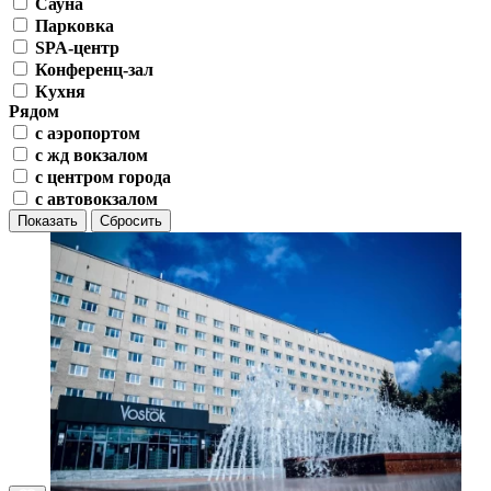
Сауна
Парковка
SPA-центр
Конференц-зал
Кухня
Рядом
с аэропортом
с жд вокзалом
с центром города
с автовокзалом
Показать
Сбросить