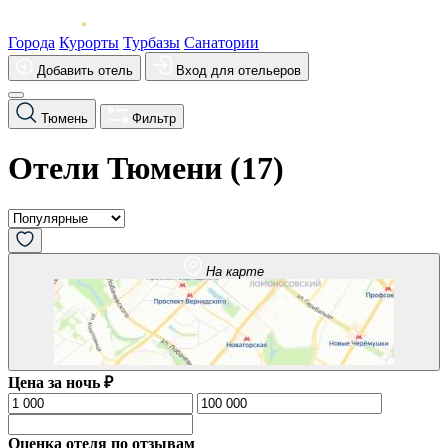
Города
Курорты
Турбазы
Санатории
Добавить отель
Вход для отельеров
Тюмень
Фильтр
Отели Тюмени (
17
)
На карте
Цена за ночь ₽
Оценка отеля по отзывам